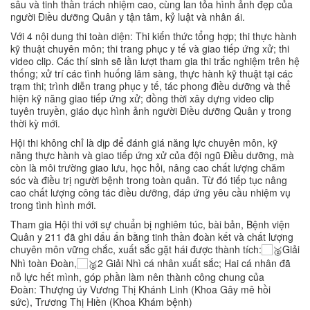
sâu và tinh thần trách nhiệm cao, cùng lan tỏa hình ảnh đẹp của
người Điều dưỡng Quân y tận tâm, kỷ luật và nhân ái.
Với 4 nội dung thi toàn diện: Thi kiến thức tổng hợp; thi thực hành
kỹ thuật chuyên môn; thi trang phục y tế và giao tiếp ứng xử; thi
video clip. Các thí sinh sẽ lần lượt tham gia thi trắc nghiệm trên hệ
thống; xử trí các tình huống lâm sàng, thực hành kỹ thuật tại các
trạm thi; trình diễn trang phục y tế, tác phong điều dưỡng và thể
hiện kỹ năng giao tiếp ứng xử; đồng thời xây dựng video clip
tuyên truyền, giáo dục hình ảnh người Điều dưỡng Quân y trong
thời kỳ mới.
Hội thi không chỉ là dịp để đánh giá năng lực chuyên môn, kỹ
năng thực hành và giao tiếp ứng xử của đội ngũ Điều dưỡng, mà
còn là môi trường giao lưu, học hỏi, nâng cao chất lượng chăm
sóc và điều trị người bệnh trong toàn quân. Từ đó tiếp tục nâng
cao chất lượng công tác điều dưỡng, đáp ứng yêu cầu nhiệm vụ
trong tình hình mới.
Tham gia Hội thi với sự chuẩn bị nghiêm túc, bài bản, Bệnh viện
Quân y 211 đã ghi dấu ấn bằng tinh thần đoàn kết và chất lượng
chuyên môn vững chắc, xuất sắc gặt hái được thành tích:
Giải
Nhì toàn Đoàn,
2 Giải Nhì cá nhân xuất sắc; Hai cá nhân đã
nỗ lực hết mình, góp phần làm nên thành công chung của
Đoàn: Thượng úy Vương Thị Khánh Linh (Khoa Gây mê hồi
sức), Trương Thị Hiền (Khoa Khám bệnh)