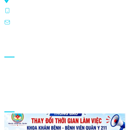
410 Phạm Văn Đồng, P. Thống Nhất, Gia Lai
benhvien211taynguyen@gmail.com
Hoạt động
Thứ 2 - Thứ 6: 07:00 - 17:00
Thứ 7: Khám dịch vụ theo yêu cầu
Tin tức