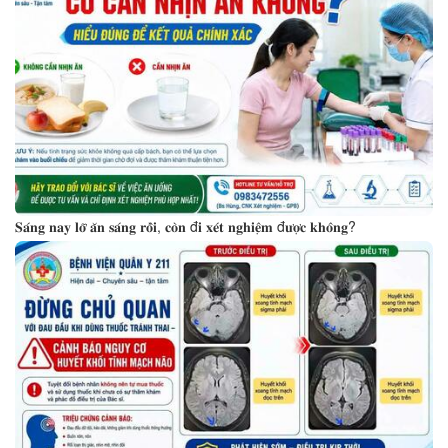
𝐒𝐚́𝐧𝐠 𝐧𝐚𝐲 𝐥𝐨̛̃ 𝐚̆𝐧 𝐬𝐚́𝐧𝐠 𝐫𝐨̂̀𝐢, 𝐜𝐨̀𝐧 đ𝐢 𝐱𝐞́𝐭 𝐧𝐠𝐡𝐢𝐞̣̂𝐦 đ𝐮̛𝐨̛̣𝐜 𝐤𝐡𝐨̂𝐧𝐠?