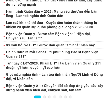
Nâng cao nhận thức pháp luật - siết chặt ký luật, xây dựng
đơn vị vững mạnh
Hành trình Quân dân y 2026: Mang yêu thương đến bản
làng - Lan toả nghĩa tình Quân dân
Lan toả khí thế thi đua - Quyết tâm hoàn thành thắng lợi
nhiệm vụ quân sự, quốc phòng giai đoạn 2026 - 2030
Bệnh viện Quân y - Vươn tầm Bệnh viện: " Hiện đại,
Chuyên sâu, Tận tâm"
03 Câu hỏi về BHYT được dân quan tâm nhất hiện nay
Chính thức ra mắt Series: "1 phút cùng Bác sĩ Bệnh viện
Quân y 211"
Từ ngày 01/07/2026: Khám BHYT tại Bệnh viện Quân y 211
thuận lợi hơn, quyền lợi cao hơn
Giọt máu nghĩa tình - Lan toả tinh thần Người Lính vì Đồng
đội, vì Nhân dân
Bệnh viện Quân y 211: Chuyển đổi số đáp ứng yêu cầu xây
dựng bệnh viện hiện đại, chuyên sâu, tận tâm
1
2
3
4
5
»
»»