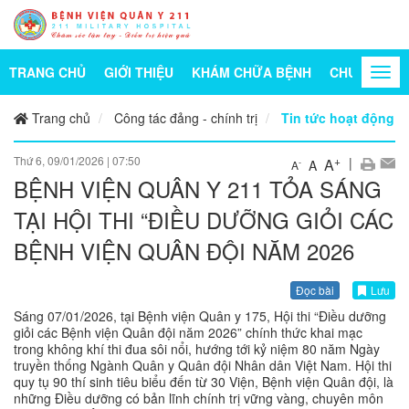
TRANG CHỦ
GIỚI THIỆU
KHÁM CHỮA BỆNH
CHUYÊN KH
Togg
navi
Trang chủ
Công tác đảng - chính trị
Tin tức hoạt động
Thứ 6, 09/01/2026
|
07:50
+
|
A
A
-
A
BỆNH VIỆN QUÂN Y 211 TỎA SÁNG
TẠI HỘI THI “ĐIỀU DƯỠNG GIỎI CÁC
BỆNH VIỆN QUÂN ĐỘI NĂM 2026
Đọc bài
Lưu
Sáng 07/01/2026, tại Bệnh viện Quân y 175, Hội thi “Điều dưỡng
giỏi các Bệnh viện Quân đội năm 2026” chính thức khai mạc
trong không khí thi đua sôi nổi, hướng tới kỷ niệm 80 năm Ngày
truyền thống Ngành Quân y Quân đội Nhân dân Việt Nam. Hội thi
quy tụ 90 thí sinh tiêu biểu đến từ 30 Viện, Bệnh viện Quân đội, là
những Điều dưỡng có bản lĩnh chính trị vững vàng, chuyên môn