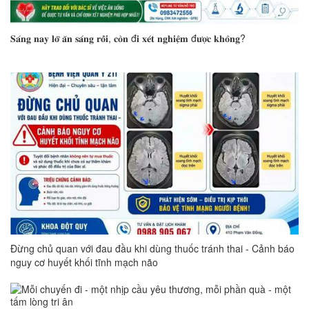
𝐒𝐚́𝐧𝐠 𝐧𝐚𝐲 𝐥𝐨̛̃ 𝐚̆𝐧 𝐬𝐚́𝐧𝐠 𝐫𝐨̂̀𝐢, 𝐜𝐨̀𝐧 đ𝐢 𝐱𝐞́𝐭 𝐧𝐠𝐡𝐢𝐞̣̂𝐦 đ𝐮̛𝐨̛̣𝐜 𝐤𝐡𝐨̂𝐧𝐠?
Đừng chủ quan với đau đầu khi dùng thuốc tránh thai - Cảnh báo
nguy cơ huyết khối tĩnh mạch não