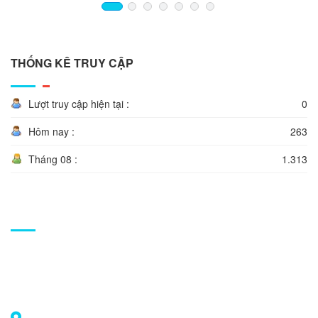
1
2
3
4
5
»
»»
THỐNG KÊ TRUY CẬP
Lượt truy cập hiện tại :
0
Hôm nay :
263
Tháng 08 :
1.313
Giới thiệu
Lorem ipsum dolor sit amet consectetur. Ipsum urna quisque
pulvinar in duis orci. Purus viverra id a nec. Pulvinar quisque duis.