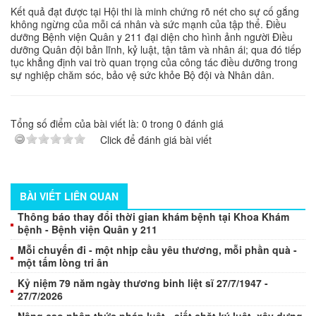
Kết quả đạt được tại Hội thi là minh chứng rõ nét cho sự cố gắng
không ngừng của mỗi cá nhân và sức mạnh của tập thể. Điều
dưỡng Bệnh viện Quân y 211 đại diện cho hình ảnh người Điều
dưỡng Quân đội bản lĩnh, kỷ luật, tận tâm và nhân ái; qua đó tiếp
tục khẳng định vai trò quan trọng của công tác điều dưỡng trong
sự nghiệp chăm sóc, bảo vệ sức khỏe Bộ đội và Nhân dân.
Tổng số điểm của bài viết là:
0
trong
0
đánh giá
Click để đánh giá bài viết
BÀI VIẾT LIÊN QUAN
Thông báo thay đổi thời gian khám bệnh tại Khoa Khám
bệnh - Bệnh viện Quân y 211
Mỗi chuyến đi - một nhịp cầu yêu thương, mỗi phần quà -
một tấm lòng tri ân
Kỷ niệm 79 năm ngày thương binh liệt sĩ 27/7/1947 -
27/7/2026