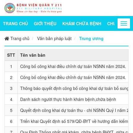
TRANG CHỦ
GIỚI THIỆU
KHÁM CHỮA BỆNH
CHUYÊN KH
Togg
navi
Trang chủ
Văn bản pháp luật
Trung ương
STT
Tên văn bản
1
Công bố công khai điều chỉnh dự toán NSNN năm 2024.
2
Công bố công khai điều chỉnh dự toán NSNN năm 2024.
3
Thông báo quyết định công bố công khai dự toán bổ sung 
4
Danh sách người thực hành khám bệnh,chữa bệnh
5
Quyết định công khai dự toán thu - chi NSNN Quý I năm 20
6
Triển khai Quyết định số 579/QĐ-BYT về hướng dẫn kiểm so
7
Quy Định Thống nhất giá khám, chữa bệnh BHYT giữa các 