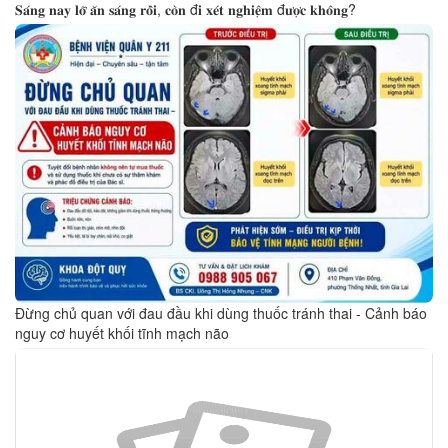
𝐒𝐚́𝐧𝐠 𝐧𝐚𝐲 𝐥𝐨̛̃ 𝐚̆𝐧 𝐬𝐚́𝐧𝐠 𝐫𝐨̂̀𝐢, 𝐜𝐨̀𝐧 đ𝐢 𝐱𝐞́𝐭 𝐧𝐠𝐡𝐢𝐞̣̂𝐦 đ𝐮̛𝐨̛̣𝐜 𝐤𝐡𝐨̂𝐧𝐠?
Đừng chủ quan với đau đầu khi dùng thuốc tránh thai - Cảnh báo
nguy cơ huyết khối tĩnh mạch não