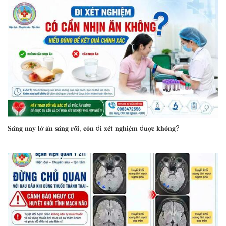
𝐒𝐚́𝐧𝐠 𝐧𝐚𝐲 𝐥𝐨̛̃ 𝐚̆𝐧 𝐬𝐚́𝐧𝐠 𝐫𝐨̂̀𝐢, 𝐜𝐨̀𝐧 đ𝐢 𝐱𝐞́𝐭 𝐧𝐠𝐡𝐢𝐞̣̂𝐦 đ𝐮̛𝐨̛̣𝐜 𝐤𝐡𝐨̂𝐧𝐠?