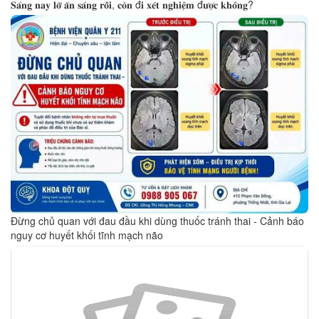
𝐒𝐚́𝐧𝐠 𝐧𝐚𝐲 𝐥𝐨̛̃ 𝐚̆𝐧 𝐬𝐚́𝐧𝐠 𝐫𝐨̂̀𝐢, 𝐜𝐨̀𝐧 đ𝐢 𝐱𝐞́𝐭 𝐧𝐠𝐡𝐢𝐞̣̂𝐦 đ𝐮̛𝐨̛̣𝐜 𝐤𝐡𝐨̂𝐧𝐠?
Đừng chủ quan với đau đầu khi dùng thuốc tránh thai - Cảnh báo
nguy cơ huyết khối tĩnh mạch não