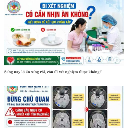
𝐒𝐚́𝐧𝐠 𝐧𝐚𝐲 𝐥𝐨̛̃ 𝐚̆𝐧 𝐬𝐚́𝐧𝐠 𝐫𝐨̂̀𝐢, 𝐜𝐨̀𝐧 đ𝐢 𝐱𝐞́𝐭 𝐧𝐠𝐡𝐢𝐞̣̂𝐦 đ𝐮̛𝐨̛̣𝐜 𝐤𝐡𝐨̂𝐧𝐠?