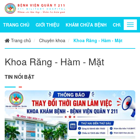
TRANG CHỦ
GIỚI THIỆU
KHÁM CHỮA BỆNH
CHUYÊN KH
Togg
navi
Trang chủ
Chuyên khoa
Khoa Răng - Hàm - Mặt
Khoa Răng - Hàm - Mặt
TIN NỔI BẬT